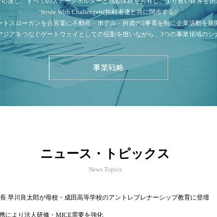
を応援し、すべてのステークホルダーと感動体験を共有し、より良い世界を創
‘Stride With Challengers(挑戦者達と共に闊歩する)’
ートスローガンを合言葉に不動産・ホテル・投資の3事業を軸に企業活動を展
アジアをつなぐゲートウェイとしての役割を担いながら、3つの事業領域のシ
事業戦略
ニュース・トピックス
News Topics
長 早川良太郎が母校・成田高等学校のアントレプレナーシップ教育に登壇
携により法人研修・MICE需要を強化