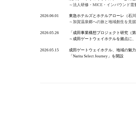
～法人研修・MICE・インバウンド需
2026.06.01
東急ホテルズとホテルアローレ（石川
～加賀温泉郷への旅と地域創生を見据
2026.05.26
「成田事業構想プロジェクト研究（第
～成田ゲートウェイホテルを拠点に、
2026.05.15
成田ゲートウェイホテル、地域の魅力
「Narita Select Journey」を開設