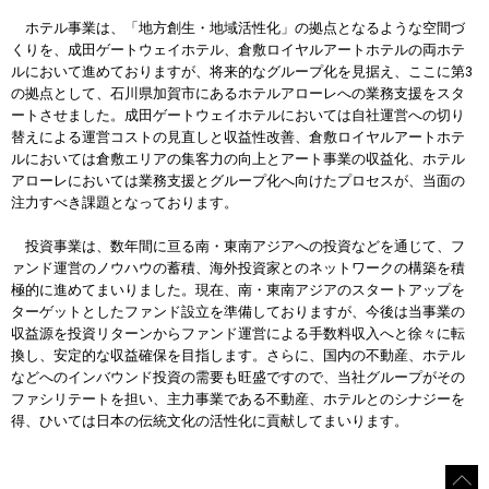
ホテル事業は、「地方創生・地域活性化」の拠点となるような空間づ
くりを、成田ゲートウェイホテル、倉敷ロイヤルアートホテルの両ホテ
ルにおいて進めておりますが、将来的なグループ化を見据え、ここに第3
の拠点として、石川県加賀市にあるホテルアローレへの業務支援をスタ
ートさせました。成田ゲートウェイホテルにおいては自社運営への切り
替えによる運営コストの見直しと収益性改善、倉敷ロイヤルアートホテ
ルにおいては倉敷エリアの集客力の向上とアート事業の収益化、ホテル
アローレにおいては業務支援とグループ化へ向けたプロセスが、当面の
注力すべき課題となっております。
投資事業は、数年間に亘る南・東南アジアへの投資などを通じて、フ
ァンド運営のノウハウの蓄積、海外投資家とのネットワークの構築を積
極的に進めてまいりました。現在、南・東南アジアのスタートアップを
ターゲットとしたファンド設立を準備しておりますが、今後は当事業の
収益源を投資リターンからファンド運営による手数料収入へと徐々に転
換し、安定的な収益確保を目指します。さらに、国内の不動産、ホテル
などへのインバウンド投資の需要も旺盛ですので、当社グループがその
ファシリテートを担い、主力事業である不動産、ホテルとのシナジーを
得、ひいては日本の伝統文化の活性化に貢献してまいります。