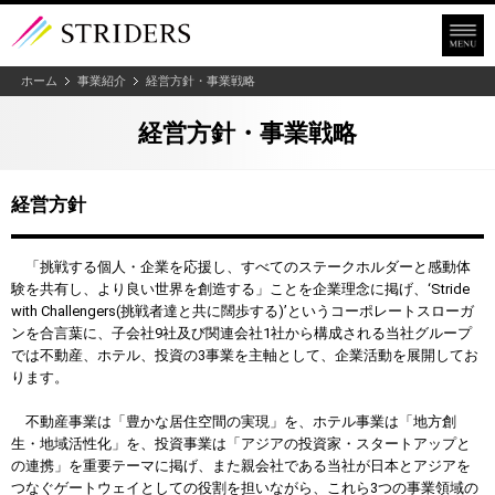
ホーム
事業紹介
経営方針・事業戦略
経営方針・事業戦略
経営方針
「挑戦する個人・企業を応援し、すべてのステークホルダーと感動体
験を共有し、より良い世界を創造する」ことを企業理念に掲げ、‘Stride
with Challengers(挑戦者達と共に闊歩する)’というコーポレートスローガ
ンを合言葉に、子会社9社及び関連会社1社から構成される当社グループ
では不動産、ホテル、投資の3事業を主軸として、企業活動を展開してお
ります。
不動産事業は「豊かな居住空間の実現」を、ホテル事業は「地方創
生・地域活性化」を、投資事業は「アジアの投資家・スタートアップと
の連携」を重要テーマに掲げ、また親会社である当社が日本とアジアを
つなぐゲートウェイとしての役割を担いながら、これら3つの事業領域の