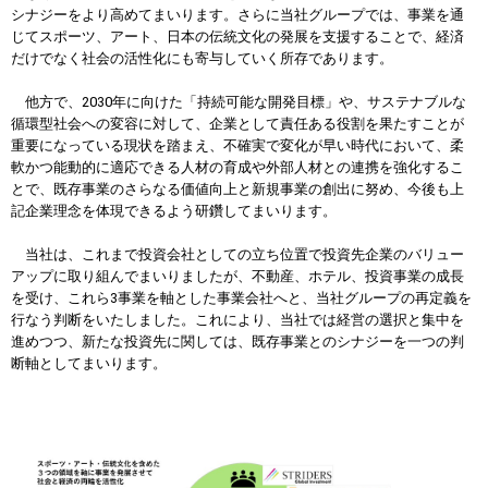
シナジーをより高めてまいります。さらに当社グループでは、事業を通
じてスポーツ、アート、日本の伝統文化の発展を支援することで、経済
だけでなく社会の活性化にも寄与していく所存であります。
他方で、2030年に向けた「持続可能な開発目標」や、サステナブルな
循環型社会への変容に対して、企業として責任ある役割を果たすことが
重要になっている現状を踏まえ、不確実で変化が早い時代において、柔
軟かつ能動的に適応できる人材の育成や外部人材との連携を強化するこ
とで、既存事業のさらなる価値向上と新規事業の創出に努め、今後も上
記企業理念を体現できるよう研鑽してまいります。
当社は、これまで投資会社としての立ち位置で投資先企業のバリュー
アップに取り組んでまいりましたが、不動産、ホテル、投資事業の成長
を受け、これら3事業を軸とした事業会社へと、当社グループの再定義を
行なう判断をいたしました。これにより、当社では経営の選択と集中を
進めつつ、新たな投資先に関しては、既存事業とのシナジーを一つの判
断軸としてまいります。