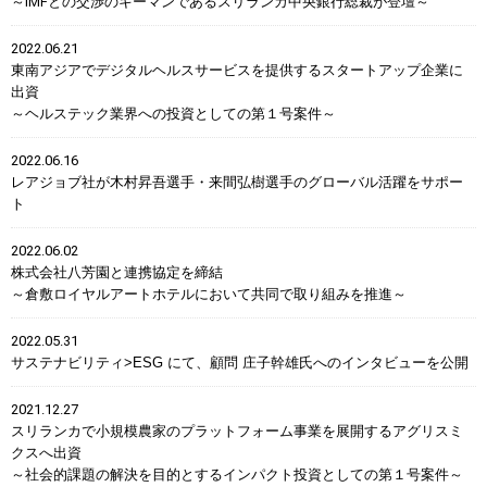
～IMFとの交渉のキーマンであるスリランカ中央銀行総裁が登壇～
2022.06.21
東南アジアでデジタルヘルスサービスを提供するスタートアップ企業に
出資
～ヘルステック業界への投資としての第１号案件～
2022.06.16
レアジョブ社が木村昇吾選手・来間弘樹選手のグローバル活躍をサポー
ト
2022.06.02
株式会社八芳園と連携協定を締結
～倉敷ロイヤルアートホテルにおいて共同で取り組みを推進～
2022.05.31
サステナビリティ>ESG にて、顧問 庄子幹雄氏へのインタビューを公開
2021.12.27
スリランカで小規模農家のプラットフォーム事業を展開するアグリスミ
クスへ出資
～社会的課題の解決を目的とするインパクト投資としての第１号案件～